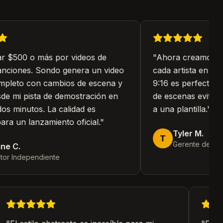
r $500 o más por videos de
"
Ahora creamos vid
nciones. Sondo genera un video
cada artista en nues
pleto con cambios de escena y
9:16 es perfecta par
e mi pista de demostración en
de escenas evita qu
 minutos. La calidad es
a una plantilla.
"
ra un lanzamiento oficial.
"
Tyler M.
T
Gerente de Rede
e C.
or Independiente