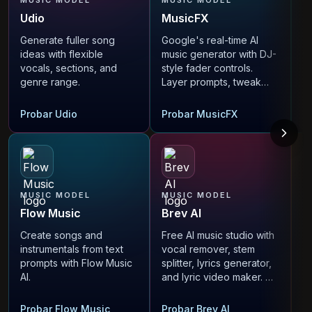
MUSIC MODEL
MUSIC MODEL
M
Udio
MusicFX
S
Generate fuller song
Google's real-time AI
C
ideas with flexible
music generator with DJ-
t
vocals, sections, and
style fader controls.
u
genre range.
Layer prompts, tweak
density and brightness,
free with no limits.
Probar Udio
Probar MusicFX
P
Flow Music
Brev AI
A
MUSIC MODEL
MUSIC MODEL
L
Flow Music
Brev AI
A
Create songs and
Free AI music studio with
G
instrumentals from text
vocal remover, stem
ly
prompts with Flow Music
splitter, lyrics generator,
D
AI.
and lyric video maker. No
le
sign-up needed.
c
P
Probar Flow Music
Probar Brev AI
G