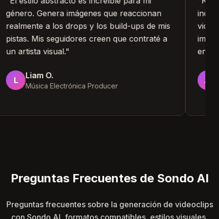
"
El estilo abstracto es increíble para mi
"
Rec
género. Genera imágenes que reaccionan
inde
realmente a los drops y los build-ups de mis
vide
pistas. Mis seguidores creen que contraté a
impo
un artista visual.
"
entr
Liam O.
L
A
Música Electrónica Producer
Preguntas Frecuentes de Sondo AI
Preguntas frecuentes sobre la generación de videoclips
con Sondo AI, formatos compatibles, estilos visuales,