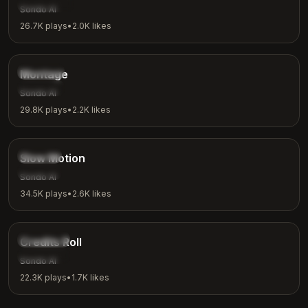
Wide
Sondo AI
26.7K
plays
•
2.0K
likes
4:20
Montage
Montage
Fast
Sondo AI
29.8K
plays
•
2.2K
likes
3:45
Slow
Slow Motion
Ethereal
Sondo AI
34.5K
plays
•
2.6K
likes
4:00
Ending
Credits Roll
Reflective
Sondo AI
22.3K
plays
•
1.7K
likes