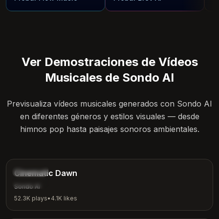
Ver Demostraciones de Vídeos
Musicales de Sondo AI
Previsualiza vídeos musicales generados con Sondo AI
en diferentes géneros y estilos visuales — desde
himnos pop hasta paisajes sonoros ambientales.
4:35
Cinematic
Cinematic Dawn
Epic
Sondo AI
52.3K
plays
•
4.1K
likes
3:50