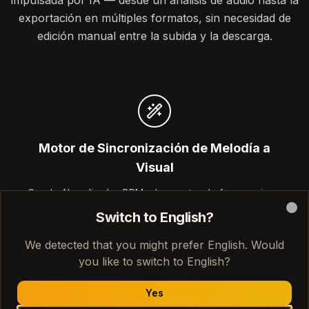
impulsada por IA — desde un análisis de audio hasta la
exportación en múltiples formatos, sin necesidad de
edición manual entre la subida y la descarga.
Motor de Sincronización de Melodía a
Visual
Sondo AI analiza los BPM, el espectro de frecuencias y
las secciones estructurales de tu pista (intro, estrofa,
Switch to English?
Clo
estribillo, puente, final) y luego asigna cambios de
escena, transiciones e intensidad visual para coincidir
We detected that you might prefer English. Would
con el flujo natural de la música.
you like to switch to English?
Yes