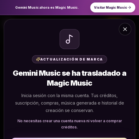
Gemini Music ahora es Magic Music.
Visitar Magic Music
Gemini Music
Español
Login
Inicio
Tools
Sondo AI Music Generator Free Online
Sondo AI Music Generator Free Online
Sube cualquier canción o pega un enlace, y
ACTUALIZACIÓN DE MARCA
Sondo AI genera automáticamente un vídeo
Gemini Music se ha trasladado a
musical completamente sincronizado con
imágenes adaptadas al compás y transiciones
Magic Music
de escena.
Inicia sesión con la misma cuenta. Tus créditos,
suscripción, compras, música generada e historial de
Texto a Música
Letras a Música
creación se conservan.
No necesitas crear una cuenta nueva ni volver a comprar
Canción o Enlace
créditos.
0
/
500