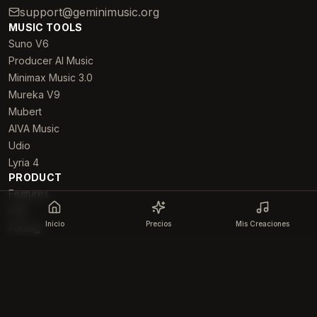
support@geminimusic.org
MUSIC TOOLS
Suno V6
Producer AI Music
Minimax Music 3.0
Mureka V9
Mubert
AIVA Music
Udio
Lyria 4
PRODUCT
Features
FAQ
Inicio
Precios
Mis Creaciones
Pricing
RESOURCES
About
Examples
Política de Privacidad
Refund Policy