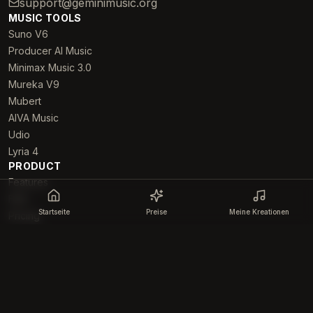
support@geminimusic.org
MUSIC TOOLS
Suno V6
Producer AI Music
Minimax Music 3.0
Mureka V9
Mubert
AIVA Music
Udio
Lyria 4
PRODUCT
Features
FAQ
Startseite
Preise
Meine Kreationen
Pricing
RESOURCES
About
Examples
Datenschutzrichtlinie
Refund Policy