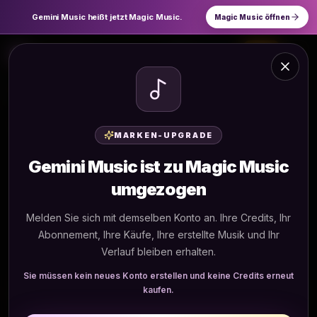
Gemini Music heißt jetzt Magic Music.
Magic Music öffnen
Gemini Music
Deutsch
Login
Eleven Music – KI-Musikgenerator mit
Startseite
Tools
kommerzieller Lizenz
Eleven Music – KI-Musikgenerator mit
MARKEN-UPGRADE
kommerzieller Lizenz
Gemini Music ist zu Magic Music
Eleven Music kombiniert KI-Stimmechnologie
umgezogen
mit Musikgenerierung, um Songs mit
natürlichen Stimmen in mehreren Sprachen zu
Melden Sie sich mit demselben Konto an. Ihre Credits, Ihr
erstellen, Community-Tracks zu remixen und
mit voller kommerzieller Lizenz zu
Abonnement, Ihre Käufe, Ihre erstellte Musik und Ihr
veröffentlichen.
Verlauf bleiben erhalten.
Sie müssen kein neues Konto erstellen und keine Credits erneut
kaufen.
Text zu Musik
Text zu Musik