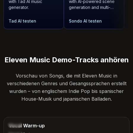
with Tad AI music
with AI-powered scene
p
generator.
generation and multi-
AI
format export.
Tad AI testen
Sondo AI testen
F
Eleven Music Demo-Tracks anhören
Vorschau von Songs, die mit Eleven Music in
verschiedenen Genres und Gesangssprachen erstellt
wurden – von englischem Indie Pop bis spanischer
House-Musik und japanischen Balladen.
3:10
Vocal
Vocal Warm-up
Warm